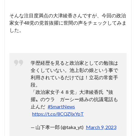
そんな注目度満点の大津綾香さんですが、今回の政治
家女子48党の党首抜擢に世間の声をチェックしてみま
した。
学歴経歴を見ると政治家としての勉強は
全くしていない。池上彰の娘という事で
利用されているだけでは！立花の常套手
段。
「政治家女子４８党」大津綾香氏〝抜
擢〟のウラ ガーシー絡みの抗議電話も
止んだ
#SmartNews
https://t.co/8CQZljxYpT
— 山下孝一郎 (@taka_yt)
March 9, 2023