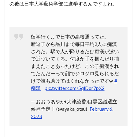
の後は日本大学藝術学部に進学するんですよね。
留学行くまで日本の高校通ってた。
新逗子から品川まで毎日平均2人に痴漢
された。駅で人が降りるたび痴漢が泳い
で近づいてくる。何度か手を掴んだり捕
まえたことあったけど、この子痴漢され
てたんだーって顔でジロジロ見られるだ
けで誰も助けてはくれなかったですw
#
痴漢
pic.twitter.com/5qlDor7pX2
— おおつあやか(大津綾香)目黒区議選立
候補予定！ (@ayaka_otsu)
February 6,
2023