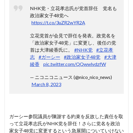
NHK党・立花孝志氏が党首辞任 党名も
政治家女子48党へ
https://t.co/3uZR2wYR2A
立花党首が会見で辞任を発表。政党名を
「政治家女子48党」に変更し、後任の党
首は大津綾香氏に。
#NHK党
#立花孝
志
#ガーシー
#政治家女子48党
#大津
綾香
pic.twitter.com/QQwwlvdzfW
— ニコニコニュース (@nico_nico_news)
March 8, 2023
ガーシー参院議員が陳謝する約束を反故した責任を取
って立花孝志氏がNHK党を辞任！さらに党名を政治
家女子48党に変更するという急展開についていけない