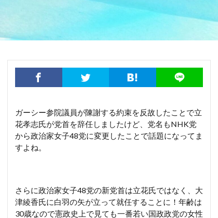
ガーシー参院議員が陳謝する約束を反故したことで立
花孝志氏が党首を辞任しましたけど、党名もNHK党
から政治家女子48党に変更したことで話題になってま
すよね。
さらに政治家女子48党の新党首は立花氏ではなく、大
津綾香氏に白羽の矢が立って就任することに！年齢は
30歳なので憲政史上で見ても一番若い国政政党の女性