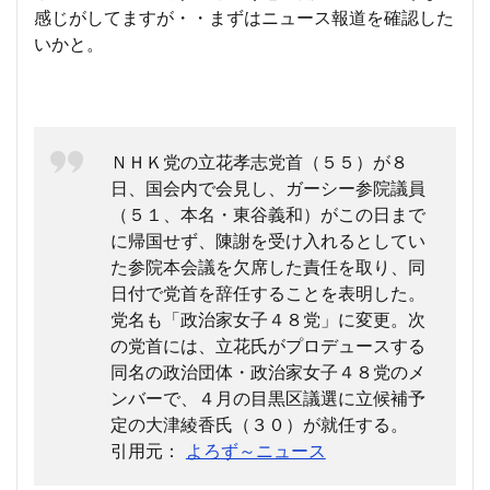
感じがしてますが・・まずはニュース報道を確認した
いかと。
ＮＨＫ党の立花孝志党首（５５）が８
日、国会内で会見し、ガーシー参院議員
（５１、本名・東谷義和）がこの日まで
に帰国せず、陳謝を受け入れるとしてい
た参院本会議を欠席した責任を取り、同
日付で党首を辞任することを表明した。
党名も「政治家女子４８党」に変更。次
の党首には、立花氏がプロデュースする
同名の政治団体・政治家女子４８党のメ
ンバーで、４月の目黒区議選に立候補予
定の大津綾香氏（３０）が就任する。
引用元：
よろず～ニュース