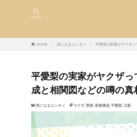
HOME
気になるエンタメ
平愛梨の実家がヤクザっ
平愛梨の実家がヤクザっ
成と相関図などの噂の真
気になるエンタメ
ヤクザ
,
実家
,
家族構成
,
平愛梨
,
父親