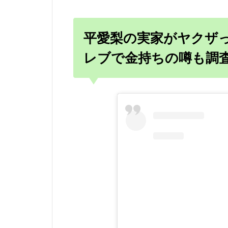
平愛梨の実家がヤクザ
レブで金持ちの噂も調