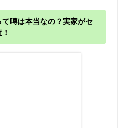
って噂は本当なの？実家がセ
査！