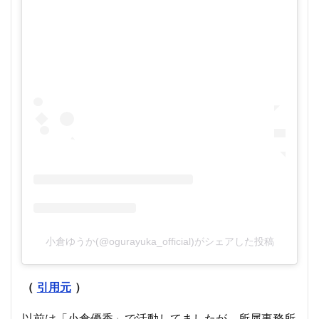
小倉ゆうか(@ogurayuka_official)がシェアした投稿
（
引用元
）
以前は「小倉優香」で活動してましたが、所属事務所