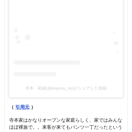
寺本 莉緒(@lespros_rio)がシェアした投稿
（
引用元
）
寺本家はかなりオープンな家庭らしく、家ではみんな
ほぼ裸族で。。来客が来てもパンツ一丁だったという