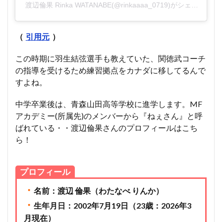
渡辺倫果 Rinka WATANABE(@rinkaaaa_0719)がシェアした投稿
（
引用元
）
この時期に羽生結弦選手も教えていた、関徳武コーチ
の指導を受けるため練習拠点をカナダに移してるんで
すよね。
中学卒業後は、青森山田高等学校に進学します。MF
アカデミー(所属先)のメンバーから『ねぇさん』と呼
ばれている・・渡辺倫果さんのプロフィールはこち
ら！
プロフィール
・
名前：渡辺 倫果（わたなべ りんか）
・
生年月日：2002年7月19日（23歳：2026年3
月現在）