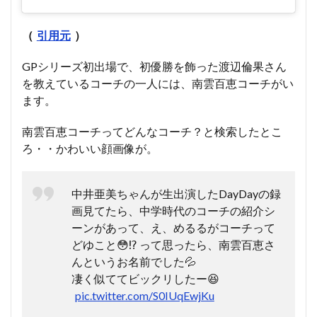
（
引用元
）
GPシリーズ初出場で、初優勝を飾った渡辺倫果さん
を教えているコーチの一人には、南雲百恵コーチがい
ます。
南雲百恵コーチってどんなコーチ？と検索したとこ
ろ・・かわいい顔画像が。
中井亜美ちゃんが生出演したDayDayの録
画見てたら、中学時代のコーチの紹介シ
ーンがあって、え、めるるがコーチって
どゆこと😳⁉️ って思ったら、南雲百恵さ
んというお名前でした💦
凄く似ててビックリしたー😆
pic.twitter.com/S0IUqEwjKu