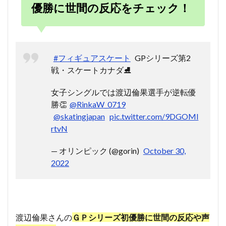
優勝に世間の反応をチェック！
#フィギュアスケート
GPシリーズ第2
戦・スケートカナダ⛸️
女子シングルでは渡辺倫果選手が逆転優
勝👏
@RinkaW_0719
@skatingjapan
pic.twitter.com/9DGOMl
rtvN
— オリンピック (@gorin)
October 30,
2022
渡辺倫果さんの
ＧＰシリーズ初優勝に世間の反応や声