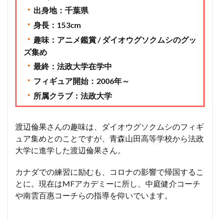
・
出身地：千葉県
・
身長：153cm
・
趣味：アニメ鑑賞 / ダイオウグソクムシのグッ
ズ集め
・
最終：法政大学在学中
・
フィギュア開始：2006年～
・
所属クラブ：法政大学
渡辺倫果さんの趣味は、ダイオウグソクムシのフィギ
ュア集めとのことですが、青森山田高等学校から法政
大学に進学した渡辺倫果さん。
カナダでの練習に励むも、コロナの影響で帰国するこ
とに。現在はMFアカデミーに所し、中庭健介コーチ
や南雲百惠コーチらの指導を仰いでいます。