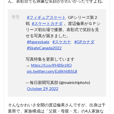
ん、表彰台でも満遍な笑顔がかわいかったですよね。
#フィギュアスケート
GPシリーズ第２
戦
#スケートカナダ
。渡辺倫果がＧＰシ
リーズ初出場で優勝。表彰式で笑顔を見
せる写真が届きました。
#figureskate
#スケカナ
#GPカナダ
#SkateCanada2022
写真特集を更新しています
→
https://t.co/ifHBSrzljO
pic.twitter.com/Ez8kVdSSL8
— 毎日新聞写真部 (@mainichiphoto)
October 29, 2022
そんなかわいさ全開の渡辺倫果さんですが、出身は千
葉県で、家族構成は「父親・母親・兄」の4人家族な