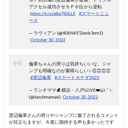
アクセル成功させＳＰ６位から逆転
https://t.co/a8a7ji0LLE
#スマートニュ
ース
— ラヴィアン (@40SNKF2ienb3nm1)
October 30, 2022
倫果ちゃんの滑りは気持ちいいな。ジャ
ンプも明確なのが素晴らしい✨👏👏👏👏
#渡辺倫果
#スケートカナダ2022
— ランチママ⛸ 横浜・八戸LOVE❤️໒꒱· ﾟ✨
(@lunchmama6)
October 30, 2022
渡辺倫果さんの滑りやジャンプに魅了されるコメント
が目立ちますが、今度に期待する声も多かったです