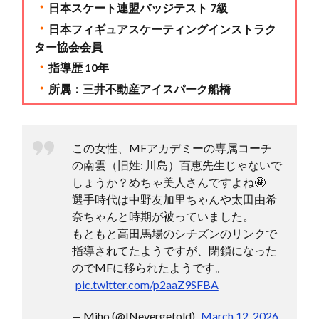
・
日本スケート連盟バッジテスト 7級
・
日本フィギュアスケーティングインストラク
ター協会会員
・
指導歴 10年
・
所属：三井不動産アイスパーク船橋
この女性、MFアカデミーの専属コーチ
の南雲（旧姓: 川島）百恵先生じゃないで
しょうか？めちゃ美人さんですよね🤩
選手時代は中野友加里ちゃんや太田由希
奈ちゃんと時期が被っていました。
もともと高田馬場のシチズンのリンクで
指導されてたようですが、閉鎖になった
のでMFに移られたようです。
pic.twitter.com/p2aaZ9SFBA
— Miho (@INevergetold)
March 12, 2026