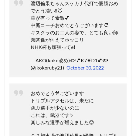
渡辺倫果ちゃんスケカナ代打で優勝おめ
でとう凄い‼️🥇
華が有って素敵💕
中庭コーチおめでとうございます👏
キスクラのお二人の姿で、とても良い師
弟関係が伺えてホッコリ
NHK杯も頑張って✊❗️
— AKO(koko改め)🐟️💕K7♓️D1💕🐟️
(@kokoruby21)
October 30, 2022
おめでとう🎊ございます
トリプルアクセルは、未だに
跳ぶ選手が少ないのに
これは、武器です✨
楽しみな選手が増えました😊
ＧＰ初出場の渡辺倫果が優勝、トリプル