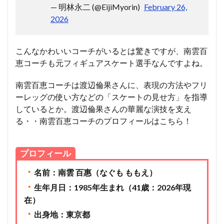
— 明林永二 (@EijiMyorin)
February 26,
2026
こんなかわいいコーチがいるとは驚きですが、南雲百
恵コーチも元フィギュアスケート選手なんですよね。
南雲百恵コーチは渡辺倫果さんに、表現の方法やフリ
ーレッグの使い方などの「スケートの見せ方」を指導
しているとか。渡辺倫果さんの華麗な演技を支え
る・・南雲百恵コーチのプロフィールはこちら！
プロフィール
・
名前：南雲 百惠（なぐも ももえ）
・
生年月日：1985年生まれ（41歳：2026年現
在）
・
出身地：東京都