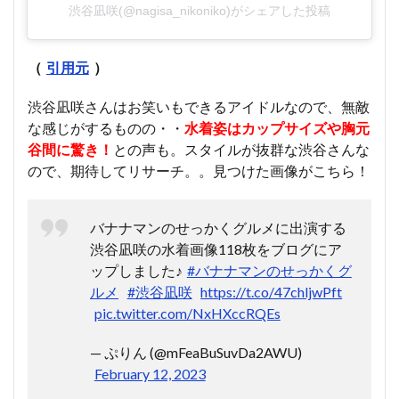
渋谷凪咲(@nagisa_nikoniko)がシェアした投稿
（
引用元
）
渋谷凪咲さんはお笑いもできるアイドルなので、無敵
な感じがするものの・・
水着姿はカップサイズや胸元
谷間に驚き！
との声も。スタイルが抜群な渋谷さんな
ので、期待してリサーチ。。見つけた画像がこちら！
バナナマンのせっかくグルメに出演する
渋谷凪咲の水着画像118枚をブログにア
ップしました♪
#バナナマンのせっかくグ
ルメ
#渋谷凪咲
https://t.co/47chljwPft
pic.twitter.com/NxHXccRQEs
— ぷりん (@mFeaBuSuvDa2AWU)
February 12, 2023