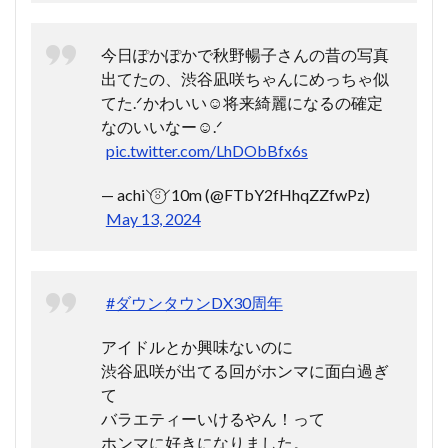
今日ぽかぽかで秋野暢子さんの昔の写真
出てたの、渋谷凪咲ちゃんにめっちゃ似
てた.ᐟかわいい☺️将来綺麗になるの確定
なのいいなー☺️.ᐟ
pic.twitter.com/LhDObBfx6s
— achi⸌⍤⃝⸍10m (@FTbY2fHhqZZfwPz)
May 13, 2024
#ダウンタウンDX30周年
アイドルとか興味ないのに
渋谷凪咲が出てる回がホンマに面白過ぎ
て
バラエティーいけるやん！って
ホンマに好きになりました。