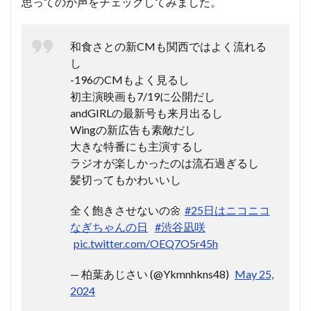
思ってのか声をチェックしてみました。
和食さとの新CMも関西ではよく流れる
し
-196のCMもよく見るし
初主演映画も7/19に公開だし
andGIRLの最新号も来月出るし
Wingの新広告も素敵だし
大きな特番にも主演するし
ラジオが楽しかったのは流石過ぎるし
髪切ってもかわいいし
全く飽きさせないの🌼
#25日はニコニコ
なぎちゃんの日
#渋谷凪咲
pic.twitter.com/OEQ7O5r45h
— 柏葉あじさい (@Ykmnhkns48)
May 25,
2024