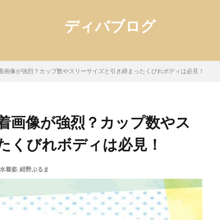
ディバブログ
着画像が強烈？カップ数やスリーサイズと引き締まったくびれボディは必見！
着画像が強烈？カップ数やス
たくびれボディは必見！
水着姿
,
紺野ぶるま