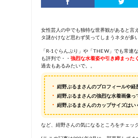
女性芸人の中でも独特な世界観があると言
タ謎かけなど思わず笑ってしまうネタが多
「R-1ぐらんぷり」や「THE W」でも常
も評判で・・
強烈な水着姿や引き締まった
過去もあるみたいで。。
・
紺野ぶるまさんのプロフィールや経
・
紺野ぶるまさんの強烈な水着画像っ
・
紺野ぶるまさんのカップサイズはい
など、紺野さんの気になるところをチェッ