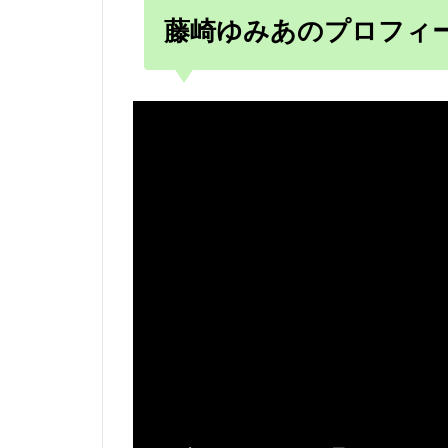
藤崎ゆみあのプロフィー