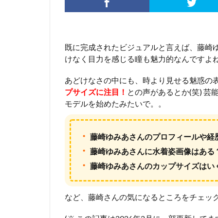
既に完成されたビジュアルと言えば、藤崎
けなく目力を感じる瞳も魅力的なんですよ
あどけなさの中にも、時より見せる魅惑の
プサイズに注目！
との声があるとか(笑) 
モデルを始めたみたいで。。
・
藤崎ゆみあさんのプロフィールや経
・
藤崎ゆみあさんに水着姿画像はある
・
藤崎ゆみあさんのカップサイズはい
など、藤崎さんの気になるところをチェッ