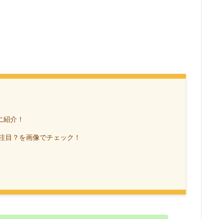
に紹介！
注目？を画像でチェック！