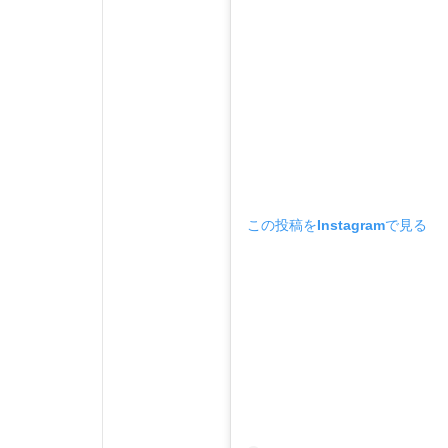
この投稿をInstagramで見る