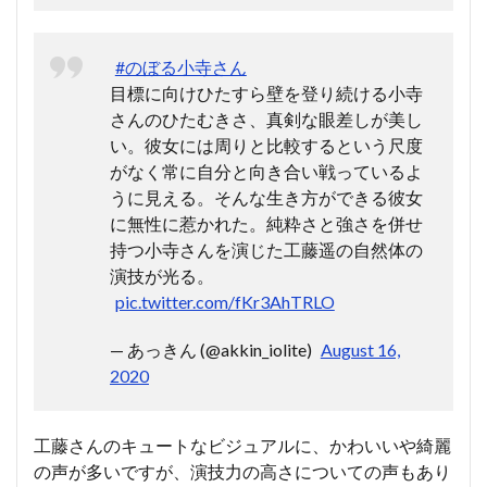
#のぼる小寺さん
目標に向けひたすら壁を登り続ける小寺
さんのひたむきさ、真剣な眼差しが美し
い。彼女には周りと比較するという尺度
がなく常に自分と向き合い戦っているよ
うに見える。そんな生き方ができる彼女
に無性に惹かれた。純粋さと強さを併せ
持つ小寺さんを演じた工藤遥の自然体の
演技が光る。
pic.twitter.com/fKr3AhTRLO
— あっきん (@akkin_iolite)
August 16,
2020
工藤さんのキュートなビジュアルに、かわいいや綺麗
の声が多いですが、演技力の高さについての声もあり