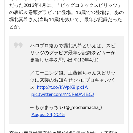
だった2013年4月に、「ビッグコミックスピリッツ」
の表紙＆巻頭グラビアに登場。13歳での登場は、あの
堀北真希さん(当時14歳)を抜いて、最年少記録だった
とか。
ハロプロ絡みで堀北真希といえば、スピ
リッツのグラビア最年少記録をどぅーが
更新した事を思い出す(13年4月）
／モーニング娘。工藤遥ちゃんスピリッ
ツに来襲のお知らせ : ハロプロキャンバ
ス
http://t.co/kWpX8Ipx1A
pic.twitter.com/M5Re0A4BCJ
— もかまっちゃ (@_mochamacha_)
August 24, 2015