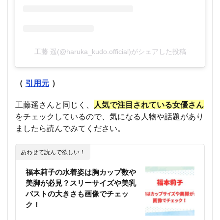
工藤 遥(@haruka_kudo.official)がシェアした投稿
（
引用元
）
工藤遥さんと同じく、
人気で注目されている
女優さん
をチェックしているので、気になる人物や話題があり
ましたら読んでみてください。
あわせて読んで欲しい！
福本莉子の水着姿は胸カップ数や
美脚が必見？スリーサイズや美乳
バストの大きさも画像でチェッ
ク！