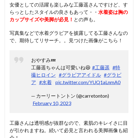
女優としての活躍も楽しみな工藤遥さんですけど、す
らっとしたスタイルの良さもあって・・
水着姿は胸の
カップサイズや美脚が必見！
との声も。
写真集などで水着グラビアを披露してる工藤さんなの
で、期待してリサーチ。。見つけた画像がこちら！
おやすみ💤
工藤遥ちゃんは可愛いね😆
#工藤遥
#特
撮ヒロイン
#グラビアアイドル
#グラビ
ア
#水着
pic.twitter.com/YUQ1aLnmA0
— カーリートントン (@carretonton)
February 10, 2023
工藤さんは透明感が抜群なので、素肌のキレイさに目
が引かれますね。続いて必見と言われる美脚画像も紹
介！