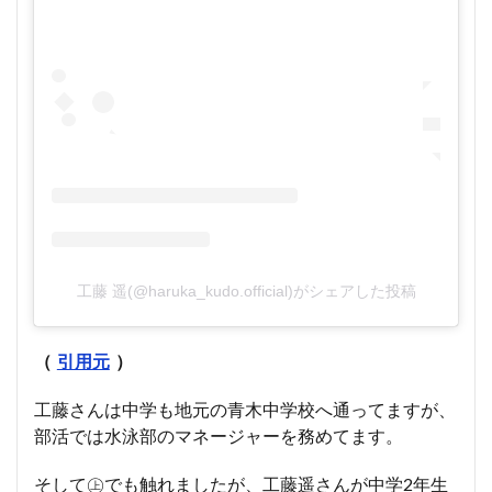
工藤 遥(@haruka_kudo.official)がシェアした投稿
（
引用元
）
工藤さんは中学も地元の青木中学校へ通ってますが、
部活では水泳部のマネージャーを務めてます。
そして㊤でも触れましたが、工藤遥さんが中学2年生