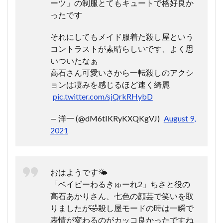
ーツ」の制服とてもキュートで格好良か
ったです
それにしてもメイド服着た殺し屋という
コントラストが素晴らしいです、よく思
いついたなぁ
高石さん可愛いさから一転殺しのアクシ
ョンは凄みを感じるほど速く綺麗
pic.twitter.com/sjQrkRHybD
— 洋一 (@dM6tIKRyKXQKgVJ)
August 9,
2021
おはようです🌤
「ベイビーわるきゅーれ2」ちさと役の
高石あかりさん、七色の顔芸で笑いを取
りましたが🤣殺し屋モードの時は一瞬で
表情が変わるのがカッコ良かったですね