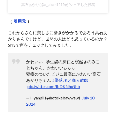
髙石あかり(@a_akari1219)がシェアした投稿
（
引用元
）
これからさらに美しさに磨きがかかるであろう髙石あ
かりさんですけど、世間の人はどう思っているのか？
SNSで声をチェックしてみました。
かわいい…学生姿の灰仁と寝起きのみこ
とちゃん、かわいいぃぃぃ
寝癖のついたビジュ最高にかわいい高石
あかりちゃん
#墜落JKと廃人教師
pic.twitter.com/ibDKNhx9hb
— Hyanpii (@hotokebawwaw)
July 10,
2024