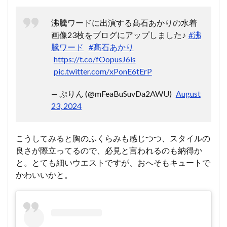
沸騰ワードに出演する髙石あかりの水着
画像23枚をブログにアップしました♪
#沸
騰ワード
#髙石あかり
https://t.co/fOopusJ6is
pic.twitter.com/xPonE6tErP
— ぷりん (@mFeaBuSuvDa2AWU)
August
23, 2024
こうしてみると胸のふくらみも感じつつ、スタイルの
良さが際立ってるので、必見と言われるのも納得か
と。とても細いウエストですが、おへそもキュートで
かわいいかと。