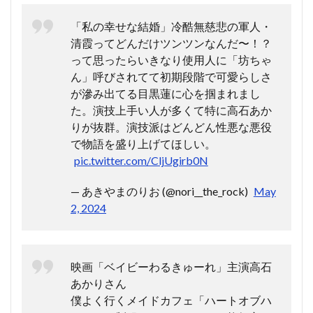
「私の幸せな結婚」冷酷無慈悲の軍人・
清霞ってどんだけツンツンなんだ〜！？
って思ったらいきなり使用人に「坊ちゃ
ん」呼びされてて初期段階で可愛らしさ
が滲み出てる目黒蓮に心を掴まれまし
た。演技上手い人が多くて特に高石あか
りが抜群。演技派はどんどん性悪な悪役
で物語を盛り上げてほしい。
pic.twitter.com/CljUgirb0N
— あきやまのりお (@nori__the_rock)
May
2, 2024
映画「ベイビーわるきゅーれ」主演高石
あかりさん
僕よく行くメイドカフェ「ハートオブハ