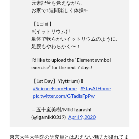
元素記号を覚えながら、
お家で1週間楽しく体操✨
【1日目】
Y(イットリウム)‼️
単体で軟らかいイットリウムのように、
足腰もやわらかく〜！
I’d like to upload the “Element symbol
exercise” for the next 7 days!
【1st Day】Y(yttrium) ‼️
#ScienceFromHome
#StayAtHome
pic.twitter.com/GTadlsFpPw
— 五十嵐美樹/Miki Igarashi
(@igamiki0319)
April 9, 2020
東京大学大学院の研究員とは思えない魅力が溢れてま