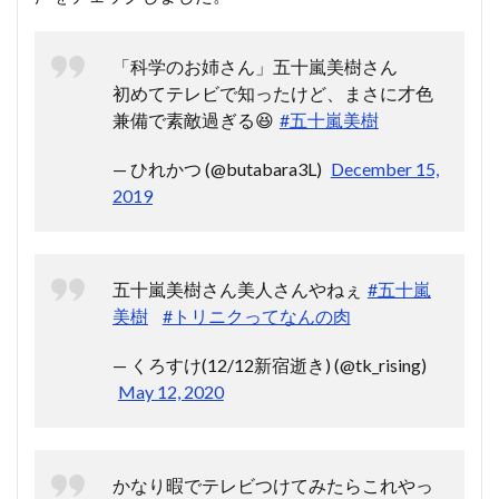
「科学のお姉さん」五十嵐美樹さん
初めてテレビで知ったけど、まさに才色
兼備で素敵過ぎる😆
#五十嵐美樹
— ひれかつ (@butabara3L)
December 15,
2019
五十嵐美樹さん美人さんやねぇ
#五十嵐
美樹
#トリニクってなんの肉
— くろすけ(12/12新宿逝き) (@tk_rising)
May 12, 2020
かなり暇でテレビつけてみたらこれやっ