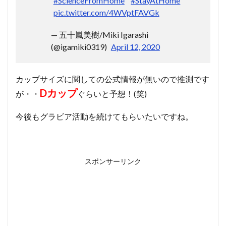
#ScienceFromHome
#StayAtHome
pic.twitter.com/4WVptFAVGk
— 五十嵐美樹/Miki Igarashi
(@igamiki0319)
April 12, 2020
カップサイズに関しての公式情報が無いので推測です
Dカップ
が・・
ぐらいと予想！(笑)
今後もグラビア活動を続けてもらいたいですね。
スポンサーリンク