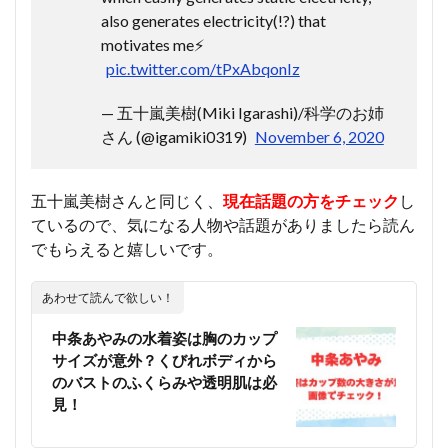
also generates electricity(!?) that
motivates me⚡️
pic.twitter.com/tPxAbqonIz
— 五十嵐美樹(Miki Igarashi)/科学のお姉
さん (@igamiki0319)
November 6, 2020
五十嵐美樹さんと同じく、
現在話題の方をチェック
し
ているので、気になる人物や話題がありましたら読ん
でもらえると嬉しいです。
あわせて読んで欲しい！
中条あやみの水着姿は胸のカップ
サイズが意外？くびれボディから
のバストのふくらみや透明肌は必
見！