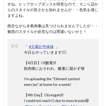
すね。ヒップホップダンスが得意なので、そこら辺か
らのスタイルの良さかも知れませんが・・色気を感じ
ますよね。
残念ながら水着画像は見つけられませんでしたが・・
魅惑のスタイルが必見なのは間違いないかと！
「
#元素記号体操
」
今日もやっていきます🤸‍♀️
【4日目】O(酸素)‼️
筋肉痛におそわれ、酸素に届かず😅
I’m uploading the “Element symbol
exercise” at home for a week!
【4th Day】O(oxygen)‼️
I could not reach O due to muscle pain😅