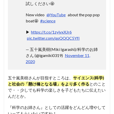
試しください🤩
New video
@YouTube
about the pop pop
boat🤩
#science
▶︎
https://t.co/1zyjvxXJr6
pic.twitter.com/qoQQQC5YfI
— 五十嵐美樹(Miki Igarashi)/科学のお姉
さん (@igamiki0319)
November 11,
2020
五十嵐美樹さんが目指すところは、
サイエンス(科学)
と社会の「懸け橋となる場」をより多く作る
とのこと
で・・少しでも科学の楽しさを子どもたちに伝えたい
んだとか。
『科学のお姉さん』としての活躍をどんどん増やして
いってもらいたいですね！