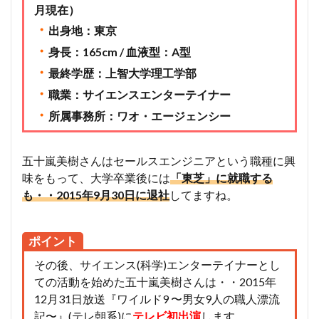
月現在）
・
出身地：東京
・
身長：165cm / 血液型：A型
・
最終学歴：上智大学理工学部
・
職業：サイエンスエンターテイナー
・
所属事務所：ワオ・エージェンシー
五十嵐美樹さんはセールスエンジニアという職種に興
味をもって、大学卒業後には
「東芝」に就職する
も・・2015年9月30日に退社
してますね。
ポイント
その後、サイエンス(科学)エンターテイナーとし
ての活動を始めた五十嵐美樹さんは・・2015年
12月31日放送『ワイルド9 〜男女9人の職人漂流
記〜』(テレ朝系)に
テレビ初出演
します。