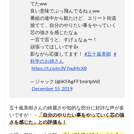
てたww
良い意味でぶっ飛んでるねぇww
番組の途中から観たけど、エリート街道
捨てて、自分のやりたい事をやっていく
芯の強さを感じたなぁ
一言で言うと、すげぇなぁ〜！
頑張ってほしいです👍
影ながら応援してます！
#五十嵐美樹
#
科学のお姉さん
https://t.co/m3V7quMcX8
— ジャック (@iKFAgFF1mirtpVd)
December 15, 2019
五十嵐美樹さんの綺麗さや知的な部分に好評な声が多
いですが・・
「自分のやりたい事をやっていく芯の強
さを感じた」との評価も！