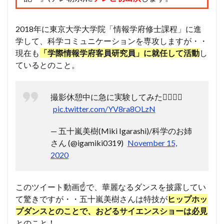
2018年に東京大学大学院「情報学府修士課程」に進
学して、科学コミュニケーションを専攻しますが・・
現在も
「学際情報学府客員研究員」に就任して活動
し
ているとのこと。
撮影休憩中に急に実験してみた🦸🏻‍♀️✨
pic.twitter.com/YV8ra8OLzN
— 五十嵐美樹(Miki Igarashi)/科学のお姉
さん (@igamiki0319)
November 15,
2020
このツイート動画☝で、華麗なるダンスを披露してい
て驚きですが・・五十嵐美樹さんは特技が
ヒップホッ
プダンスとのことで、おどるサイエンスショーは必見
とのこと！